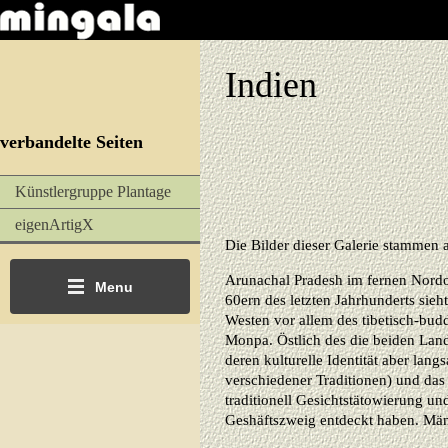
Indien
verbandelte Seiten
Künstlergruppe Plantage
eigenArtigX
Die Bilder dieser Galerie stammen 
Arunachal Pradesh im fernen Nordost
Menu
60ern des letzten Jahrhunderts sieh
Westen vor allem des tibetisch-bud
Monpa. Östlich des die beiden Land
deren kulturelle Identität aber la
verschiedener Traditionen) und das
traditionell Gesichtstätowierung un
Geshäftszweig entdeckt haben. Männe